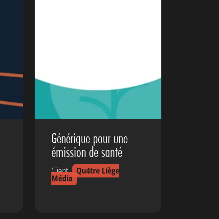
Générique pour une
émission de santé
Client
Qu4tre Liège
Média