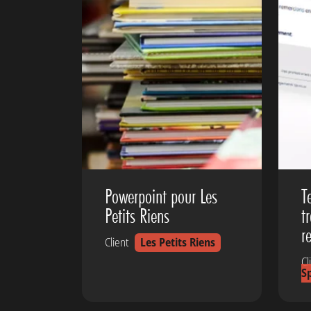
Powerpoint pour Les
T
Petits Riens
t
r
Client
Les Petits Riens
Cl
S