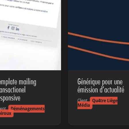
emplate mailing
Générique pour une
ransactionel
émission d’actualité
esponsive
Client
Qu4tre Liège
Média
ient
Déménagements
piroux