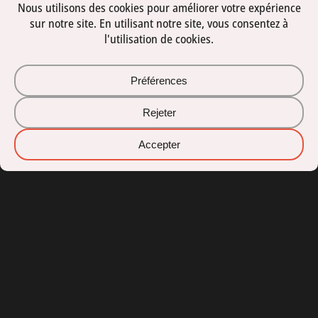
PicSel srl est un
studio graphique et web freelance
situé dans
la région de Liège en Belgique, et qui s'adresse tant aux
indépendants et (T)PME qu'aux grands comptes.
Créé en 2007 et fort de
plus de 20 ans d'expérience
, PicSel
s'occupe de votre
communication graphique
, imprimée ou
digitale.
Politique de confidentialité
-
Déclaration d'accessibilité
CONTACT
PicSel srl
Liège, Belgique
+32 477 263 715